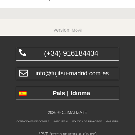
versión:
Móvil
(+34) 916184434
info@fujitsu-madrid.com.es
País | Idioma
2026 ® CLIMATIZATE
condiciones de compra
aviso legal
politica de privacidad
garantía
*PVP (precio de venta al público)