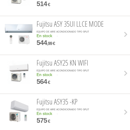
514
€
Fujitsu ASY 35UI LLCE MODE
equipo de aire acondicionado tipo split
En stock
-
544
,99 €
Fujitsu ASY25 KN WIFI
equipo de aire acondicionado tipo split
En stock
-
564
€
Fujitsu ASY35 -KP
equipo de aire acondicionado tipo split
En stock
-
575
€