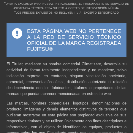
*oferta exclusiva para nuevas instalaciones. el presupuesto en servicio de
asistencia técnica está sujeto a costes de intervención mínima.
*los precios expuestos no incluyen i.v.a. excepto especificado
ESTA PÁGINA WEB NO PERTENECE
A LA RED DE SERVICIO TÉCNICO
OFICIAL DE LA MARCA REGISTRADA
FUJITSU®
El Titular, mediante su nombre comercial Climatizate, desarrolla su
actividad de forma totalmente independiente y no mantiene, salvo
indicación expresa en contrario, ninguna vinculación societaria,
comercial, representación oficial, distribución autorizada ni relación
de dependencia con los fabricantes, titulares o propietarios de las
marcas que puedan aparecer mencionadas en este sitio web.
Las marcas, nombres comerciales, logotipos, denominaciones de
producto, imágenes y demás elementos distintivos de terceros que
pudieran mostrarse en esta página son propiedad exclusiva de sus
respectivos titulares y se utilizan únicamente con fines descriptivos e
informativos, con el objeto de identificar los equipos, productos o
marcas sobre los que Climatizate presta servicios especializados o