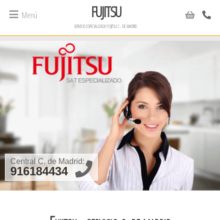
FUJITSU
Menú
servicio especializado fujitsu c. de madrid
Central C. de Madrid:
916184434