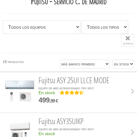
Fujitsu - servicio c. de madrid
filtros
16 productos
Fujitsu ASY 25UI LLCE MODE
equipo de aire acondicionado tipo split
En stock
499
,99 €
Fujitsu ASY35UIKP
equipo de aire acondicionado tipo split
En stock
-